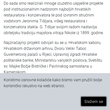
Do sada smo realizirali mnoge izuzetno uspješne projekte
pod institucionalnim nadzorom najboljih hrvatskih
restauratora i konzervatora te pod izvrsnim stručnim
vodstvom Jeronima Tišljara, višeg restauratora i
konzervatora stakla. G. Tišljar svojim radom nastavlja
obiteljsku tradiciju majstora vitraja Nikole iz 1899. godine.
Najznačajniji projekti odvijali su se u: Hrvatskom saboru,
Hrvatskom državnom arhivu, Dvoru Veliki Tabor,
Guvernerovoj palači u Rijeci, Upravnoj zgradi Hrvatske
poštanske banke, Ministarstvu vanjskih poslova, Svetištu
sv. Majke Božje Bistričke i Pavlinskog samostana u
Kamenskom.
Dobro poznavanje danas rijetkih i zaboravljenih
Koristimo osnovne kolačiće kako bismo vam pružili bolje
postupaka obrade stakla omogućuje nam obnovu baštine
korisničko iskustvo na web stranici.
primjenom klasičnih tehnika vitraja, tehnikama brušenja i
lijevanja jedinstvenih aplikacija, izvođenjem baršunastih
Slažem se​​​​
struktura jetkanjem i izradom savršenih replika staklenih
oblika puhanjem. Ponosni smo na postignutu kvalitetu i